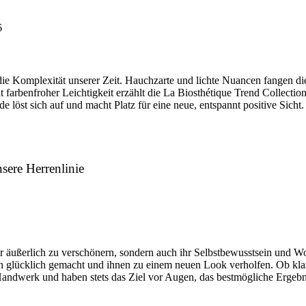
6
 die Komplexität unserer Zeit. Hauchzarte und lichte Nuancen fangen die
benfroher Leichtigkeit erzählt die La Biosthétique Trend Collection fu
löst sich auf und macht Platz für eine neue, entspannt positive Sicht.
sere Herrenlinie
r äußerlich zu verschönern, sondern auch ihr Selbstbewusstsein und Wo
glücklich gemacht und ihnen zu einem neuen Look verholfen. Ob klassi
ndwerk und haben stets das Ziel vor Augen, das bestmögliche Ergebnis