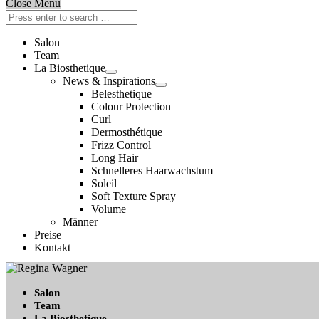
Close Menu
Salon
Team
La Biosthetique
News & Inspirations
Belesthetique
Colour Protection
Curl
Dermosthétique
Frizz Control
Long Hair
Schnelleres Haarwachstum
Soleil
Soft Texture Spray
Volume
Männer
Preise
Kontakt
Salon
Team
La Biosthetique