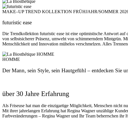
MAKE–UP TREND KOLLEKTION FRÜHJAHR/SOMMER 202
futuristic ease
Die Trendkollektion futuristic ease ist eine optimistische Antwort auf
von selbstsicherer Präsenz, umweht von schimmerndem Mintgrün. Mit far
Menschlichkeit und Innovation mühelos verschmelzen. Alles Trennende 
Jetzt entdecken
HOMME
Der Mann, sein Style, sein Hautgefühl – entdecken Sie un
Jetzt entdecken
über 30 Jahre Erfahrung
Als Friseuse hat man die einzigartige Möglichkeit, Menschen nicht nu
Mit ihrer jahrelangen Erfahrung hat Regina Wagner unzählige Kunden 
Farbveränderungen – Regina Wagner und Ihr Team beherrschen ihr Ha
unser Team