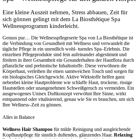
Eine kleine Auszeit nehmen, Stress abbauen, Zeit für
sich gönnen gelingt mit dem La Biosthétique Spa
Wellnessprogramm kinderleicht.
Genuss pur… Die Wellnesspflegeserie Spa von La Biosthétique ist
die Verbindung von Gesundheit mit Wellness und verwandelt die
tägliche Pflege in ein unendlich wohl- tuendes Spa–Erlebnis. Die
einzelnen Pflegeprodukte sind fein aufeinander abgestimmt und
fördern in ihrer Gesamtheit ein Gesunderhalten der Hautflora durch
pflanzliche und prebiotische Inhaltsstoffe. Diese verwöhnen die
Körperhaut, verleihen ihr einen samtweichen Touch und sorgen für
ein biologisches Gleichgewicht. Aktive Wirkstoffe helfen ganz
nebenbei kleine Hautprobleme wie schlaffe Haut, trockene, rissige
Hautstellen oder unangenehmen Schweißgeruch zu vermeiden. Ein
ausgewogenes Unisex Duftkonzept verwöhnt Ihre Sinne, wirkt
entspannend oder vitalisierend, genau wie Sie es brauchen, um sich
Ihre Wellness–Zeit zu gönnen.
Alles in Balance
Wellness Hair Shampoo
für milde Reinigung und ausgleichende
Kopfhautpflege für sinnlich duftendes, glänzendes Haar.
Relaxing